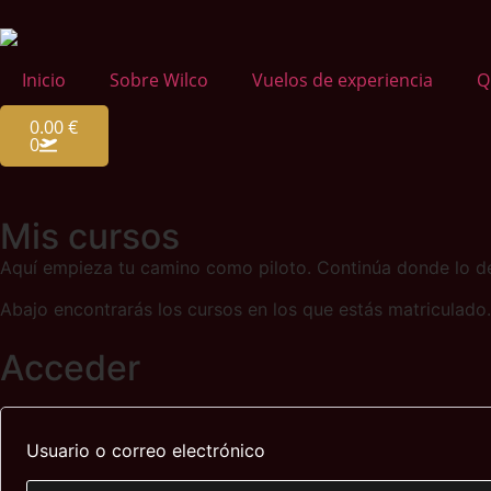
Inicio
Sobre Wilco
Vuelos de experiencia
Q
0.00
€
0
Mis cursos
Aquí empieza tu camino como piloto. Continúa donde lo de
Abajo encontrarás los cursos en los que estás matriculado.
Acceder
Usuario o correo electrónico