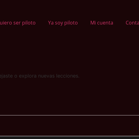
uiero ser piloto
Ya soy piloto
Mi cuenta
Cont
jaste o explora nuevas lecciones.