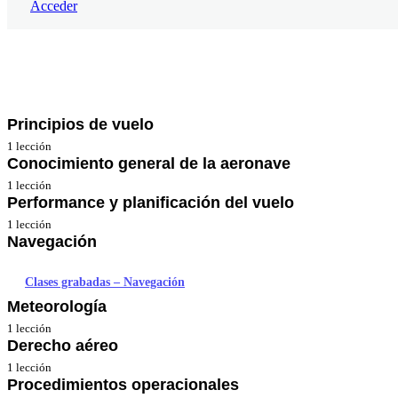
Acceder
Anterior
Siguiente
Principios de vuelo
1 lección
Conocimiento general de la aeronave
Clases grabadas – Principios de vuelo
1 lección
Performance y planificación del vuelo
Clases grabadas – CGA
1 lección
Navegación
Clases grabadas – Performance
Clases grabadas – Navegación
Meteorología
1 lección
Derecho aéreo
Clases grabadas – Meteorología
1 lección
Procedimientos operacionales
Clases grabadas – Derecho