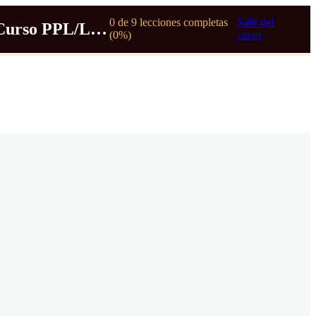
0 de 9 lecciones completas
Salir del
Curso PPL/LAPL
(0%)
curso