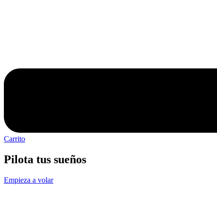
Carrito
Pilota tus sueños
Empieza a volar