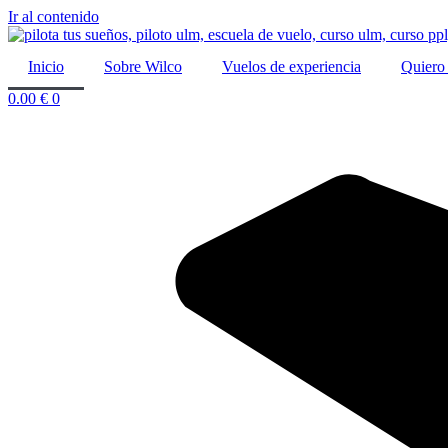
Ir al contenido
Inicio
Sobre Wilco
Vuelos de experiencia
Quiero 
0.00
€
0