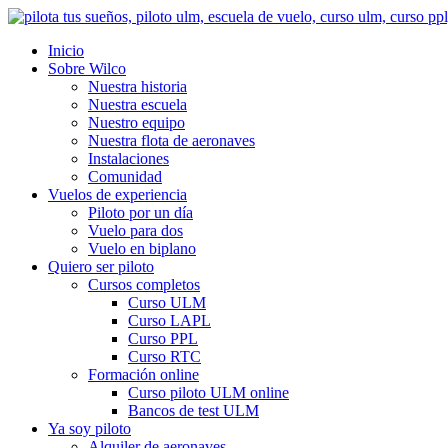
Ir
al
Inicio
contenido
Sobre Wilco
Nuestra historia
Nuestra escuela
Nuestro equipo
Nuestra flota de aeronaves
Instalaciones
Comunidad
Vuelos de experiencia
Piloto por un día
Vuelo para dos
Vuelo en biplano
Quiero ser piloto
Cursos completos
Curso ULM
Curso LAPL
Curso PPL
Curso RTC
Formación online
Curso piloto ULM online
Bancos de test ULM
Ya soy piloto
Alquiler de aeronaves