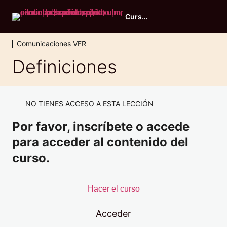
Curso RTC Promoción otoño 2025
Comunicaciones VFR
Comunicaciones VFR
Definiciones
Principios de propagación y asignación de frecuencias
Definiciones
NO TIENES ACCESO A ESTA LECCIÓN
Por favor, inscríbete o accede
Procedimientos generales de operación
para acceder al contenido del
Términos meteorológicos
curso.
Fallos de comunicaciones de radio
Procedimientos de socorro y urgencia
Hacer el curso
Señales
Acceder