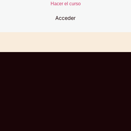
Planes de vuelo
Hacer el curso
Banco de test RTC
1 lección, 1 cuestionario
Acceder