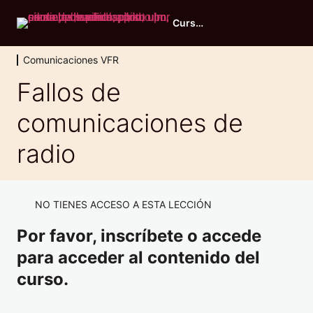
Curso RTC Promoción otoño 2025
Comunicaciones VFR
Comunicaciones VFR
Fallos de
Principios de propagación y asignación de frecuencias
comunicaciones de
Definiciones
radio
Procedimientos generales de operación
Términos meteorológicos
NO TIENES ACCESO A ESTA LECCIÓN
Fallos de comunicaciones de radio
Por favor, inscríbete o accede
para acceder al contenido del
Procedimientos de socorro y urgencia
curso.
Señales