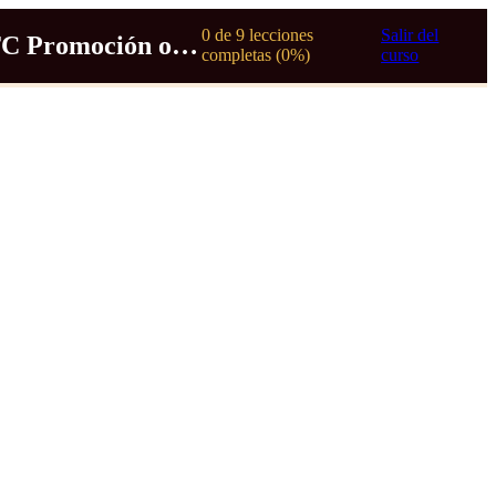
0 de 9 lecciones
Salir del
Curso RTC Promoción otoño 2025
completas (0%)
curso