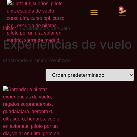
0
Vuelos de experiencia
Quiero ser piloto
/ Experiencias de vuelo
Inicio
Experiencias de vuelo
Mostrando el único resultado