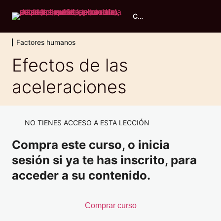
Curso piloto ULM
Factores humanos
Evaluación inicial
Efectos de las
2 lecciones, 1 cuestionario
aceleraciones
Principios de vuelo
11 lecciones, 1 cuestionario
Conocimiento general de aeronaves
9 lecciones, 1 cuestionario
NO TIENES ACCESO A ESTA LECCIÓN
Performance y planificación
Compra este curso, o inicia
6 lecciones, 1 cuestionario
Navegación
sesión si ya te has inscrito, para
7 lecciones, 1 cuestionario
acceder a su contenido.
Meteorología
8 lecciones, 1 cuestionario
Comprar curso
Derecho aéreo