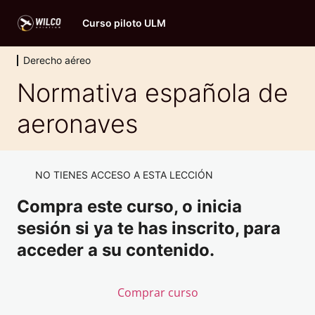
Curso piloto ULM
Derecho aéreo
Evaluación inicial
Normativa española de
2 lecciones, 1 cuestionario
Principios de vuelo
aeronaves
11 lecciones, 1 cuestionario
Conocimiento general de aeronaves
9 lecciones, 1 cuestionario
NO TIENES ACCESO A ESTA LECCIÓN
Performance y planificación
Compra este curso, o inicia
6 lecciones, 1 cuestionario
Navegación
sesión si ya te has inscrito, para
7 lecciones, 1 cuestionario
acceder a su contenido.
Meteorología
8 lecciones, 1 cuestionario
Comprar curso
Derecho aéreo