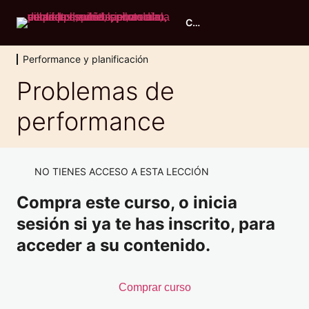
Curso piloto ULM
Performance y planificación
Evaluación inicial
Problemas de
2 lecciones, 1 cuestionario
performance
Principios de vuelo
11 lecciones, 1 cuestionario
Conocimiento general de aeronaves
9 lecciones, 1 cuestionario
NO TIENES ACCESO A ESTA LECCIÓN
Performance y planificación
Compra este curso, o inicia
Performance: Introducción
sesión si ya te has inscrito, para
acceder a su contenido.
Carga y centrado
Limitaciones operacionales
Comprar curso
Altitud y densidad