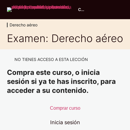
Curso piloto ULM
Derecho aéreo
Evaluación inicial
Examen: Derecho aéreo
2 lecciones, 1 cuestionario
Principios de vuelo
11 lecciones, 1 cuestionario
NO TIENES ACCESO A ESTA LECCIÓN
Conocimiento general de aeronaves
Compra este curso, o inicia
9 lecciones, 1 cuestionario
Performance y planificación
sesión si ya te has inscrito, para
6 lecciones, 1 cuestionario
acceder a su contenido.
Navegación
7 lecciones, 1 cuestionario
Meteorología
Comprar curso
8 lecciones, 1 cuestionario
Derecho aéreo
Inicia sesión