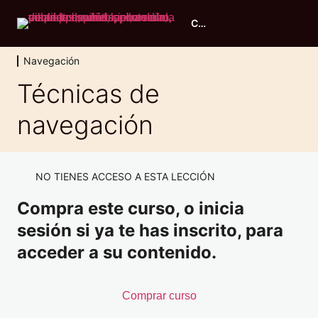
Curso piloto ULM
Navegación
Evaluación inicial
Técnicas de
2 lecciones, 1 cuestionario
navegación
Principios de vuelo
11 lecciones, 1 cuestionario
Conocimiento general de aeronaves
9 lecciones, 1 cuestionario
NO TIENES ACCESO A ESTA LECCIÓN
Performance y planificación
Compra este curso, o inicia
6 lecciones, 1 cuestionario
Navegación
sesión si ya te has inscrito, para
acceder a su contenido.
Navegación: Introducción
La Tierra
Comprar curso
La brújula