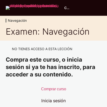
Curso piloto ULM
Navegación
Evaluación inicial
Examen: Navegación
2 lecciones, 1 cuestionario
Principios de vuelo
11 lecciones, 1 cuestionario
NO TIENES ACCESO A ESTA LECCIÓN
Conocimiento general de aeronaves
Compra este curso, o inicia
9 lecciones, 1 cuestionario
Performance y planificación
sesión si ya te has inscrito, para
6 lecciones, 1 cuestionario
acceder a su contenido.
Navegación
Navegación: Introducción
Comprar curso
La Tierra
Inicia sesión
La brújula