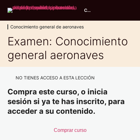
Curso piloto ULM
Conocimiento general de aeronaves
Evaluación inicial
Examen: Conocimiento
2 lecciones, 1 cuestionario
general aeronaves
Principios de vuelo
11 lecciones, 1 cuestionario
Conocimiento general de aeronaves
NO TIENES ACCESO A ESTA LECCIÓN
Conocimiento general: Introducción
Compra este curso, o inicia
La célula 1
sesión si ya te has inscrito, para
La célula 2
acceder a su contenido.
Controles de vuelo
Comprar curso
El motor 1