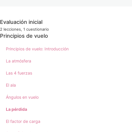
Evaluación inicial
2 lecciones, 1 cuestionario
Bienvenida al curso
Principios de vuelo
Test de conocimientos previos
Principios de vuelo: Introducción
La atmósfera
Las 4 fuerzas
El ala
Ángulos en vuelo
La pérdida
El factor de carga