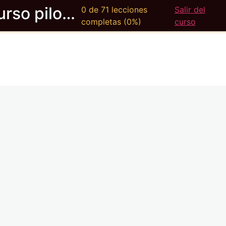
Curso piloto ULM
0 de 71 lecciones
Salir del
completas (0%)
curso