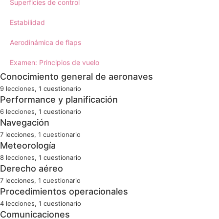
Superficies de control
Estabilidad
Aerodinámica de flaps
Examen: Principios de vuelo
Conocimiento general de aeronaves
9 lecciones, 1 cuestionario
Conocimiento general: Introducción
Performance y planificación
6 lecciones, 1 cuestionario
La célula 1
Performance: Introducción
Navegación
7 lecciones, 1 cuestionario
La célula 2
Carga y centrado
Navegación: Introducción
Meteorología
8 lecciones, 1 cuestionario
Controles de vuelo
Limitaciones operacionales
La Tierra
Meteorología: Introducción
Derecho aéreo
El motor 1
7 lecciones, 1 cuestionario
Altitud y densidad
La brújula
La atmósfera de la Tierra
Derecho aéreo: Introducción
Procedimientos operacionales
El motor 2
Problemas de performance
4 lecciones, 1 cuestionario
Cartografía
Circulación atmosférica
Convenio de Chicago
Procedimientos: Introducción
Comunicaciones
La hélice