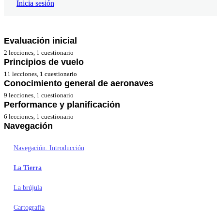
Inicia sesión
Evaluación inicial
Anterior
Siguiente
2 lecciones, 1 cuestionario
Principios de vuelo
Bienvenida al curso
11 lecciones, 1 cuestionario
Conocimiento general de aeronaves
Test de conocimientos previos
Principios de vuelo: Introducción
9 lecciones, 1 cuestionario
Performance y planificación
La atmósfera
Conocimiento general: Introducción
6 lecciones, 1 cuestionario
Las 4 fuerzas
Navegación
La célula 1
Performance: Introducción
El ala
La célula 2
Carga y centrado
Navegación: Introducción
Ángulos en vuelo
Controles de vuelo
Limitaciones operacionales
La Tierra
La pérdida
El motor 1
Altitud y densidad
La brújula
El factor de carga
El motor 2
Problemas de performance
Cartografía