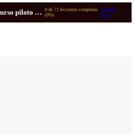
0 de 71 lecciones completas
Salir del
Curso piloto ULM
(0%)
curso