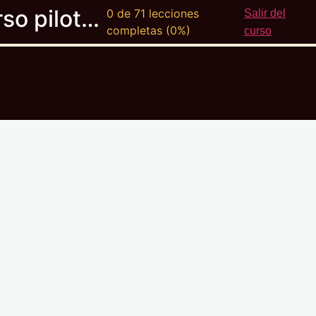
Curso piloto ULM
0 de 71 lecciones
Salir del
completas (0%)
curso