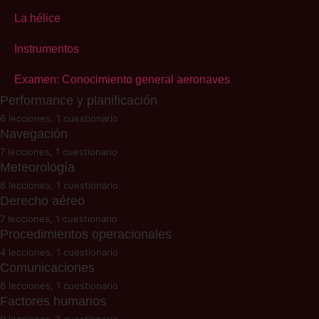
Superficies de control
La hélice
Estabilidad
Instrumentos
Aerodinámica de flaps
Examen: Conocimiento general aeronaves
Performance y planificación
Examen: Principios de vuelo
6 lecciones, 1 cuestionario
Navegación
Performance: Introducción
7 lecciones, 1 cuestionario
Carga y centrado
Meteorología
Navegación: Introducción
8 lecciones, 1 cuestionario
Limitaciones operacionales
La Tierra
Derecho aéreo
Meteorología: Introducción
7 lecciones, 1 cuestionario
Altitud y densidad
La brújula
La atmósfera de la Tierra
Procedimientos operacionales
Derecho aéreo: Introducción
4 lecciones, 1 cuestionario
Problemas de performance
Cartografía
Circulación atmosférica
Convenio de Chicago
Comunicaciones
Procedimientos: Introducción
6 lecciones, 1 cuestionario
Examen: Performance
Técnicas de navegación
El viento
Normativa española de aeronaves
Procedimientos de socorro y urgencia
Factores humanos
Comunicaciones: Introducción