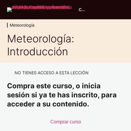
Curso piloto ULM
Meteorología
Evaluación inicial
Meteorología:
2 lecciones, 1 cuestionario
Introducción
Principios de vuelo
11 lecciones, 1 cuestionario
Conocimiento general de aeronaves
9 lecciones, 1 cuestionario
NO TIENES ACCESO A ESTA LECCIÓN
Performance y planificación
Compra este curso, o inicia
6 lecciones, 1 cuestionario
Navegación
sesión si ya te has inscrito, para
7 lecciones, 1 cuestionario
acceder a su contenido.
Meteorología
Meteorología: Introducción
Comprar curso