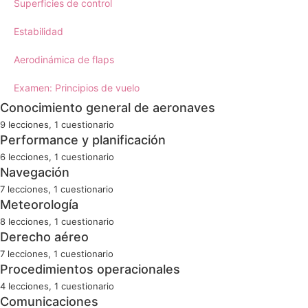
Superficies de control
Estabilidad
Aerodinámica de flaps
Examen: Principios de vuelo
Conocimiento general de aeronaves
9 lecciones, 1 cuestionario
Conocimiento general: Introducción
Performance y planificación
6 lecciones, 1 cuestionario
La célula 1
Performance: Introducción
Navegación
7 lecciones, 1 cuestionario
La célula 2
Carga y centrado
Navegación: Introducción
Meteorología
8 lecciones, 1 cuestionario
Controles de vuelo
Limitaciones operacionales
La Tierra
Meteorología: Introducción
Derecho aéreo
El motor 1
7 lecciones, 1 cuestionario
Altitud y densidad
La brújula
La atmósfera de la Tierra
Derecho aéreo: Introducción
Procedimientos operacionales
El motor 2
Problemas de performance
4 lecciones, 1 cuestionario
Cartografía
Circulación atmosférica
Convenio de Chicago
Procedimientos: Introducción
Comunicaciones
La hélice