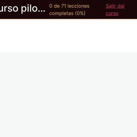
Curso piloto ULM
0 de 71 lecciones
Salir del
completas (0%)
curso