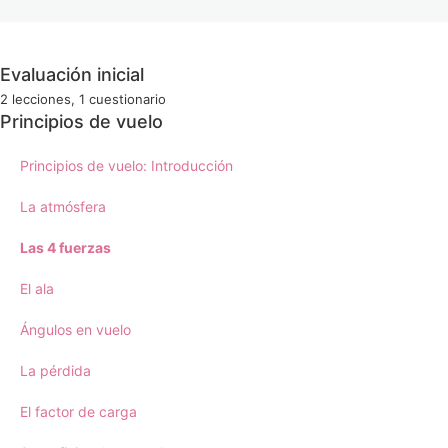
Evaluación inicial
Anterior
Siguiente
2 lecciones, 1 cuestionario
Bienvenida al curso
Principios de vuelo
Test de conocimientos previos
Principios de vuelo: Introducción
La atmósfera
Las 4 fuerzas
El ala
Ángulos en vuelo
La pérdida
El factor de carga