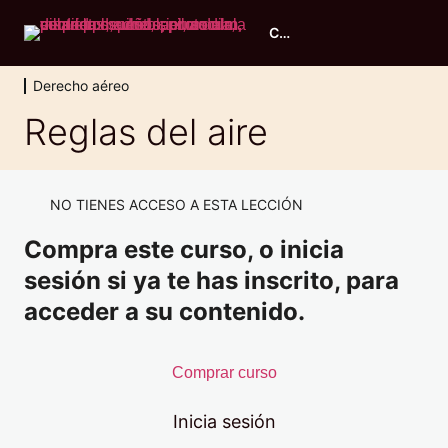
Curso piloto ULM
Derecho aéreo
Evaluación inicial
Reglas del aire
2 lecciones, 1 cuestionario
Principios de vuelo
11 lecciones, 1 cuestionario
NO TIENES ACCESO A ESTA LECCIÓN
Conocimiento general de aeronaves
Compra este curso, o inicia
9 lecciones, 1 cuestionario
Performance y planificación
sesión si ya te has inscrito, para
6 lecciones, 1 cuestionario
acceder a su contenido.
Navegación
7 lecciones, 1 cuestionario
Meteorología
Comprar curso
8 lecciones, 1 cuestionario
Derecho aéreo
Inicia sesión